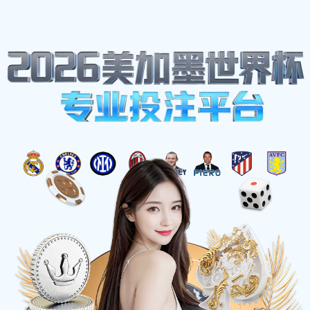
首页
体育明星
曼城与阿森纳巅峰对决谁能在英超赛场上笑到最后
曼城与阿森纳巅峰对决谁能在
英超赛场上笑到最后
2025-08-24 07:56:10
在英超联赛的历史长河中，曼城与阿森纳之间的对
决一直是球迷们最为关注的话题之一。这两支球队
不仅有着辉煌的历史和丰富的荣誉，更在战术、球
员以及俱乐部文化上展现出各自独特的一面。本文