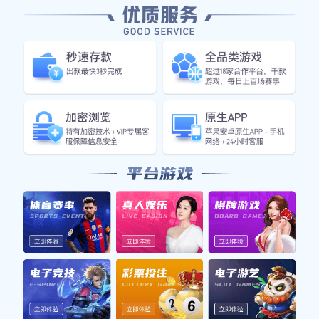
荣誉，包括不败夺冠。阿森纳以其精湛的技术和流
畅的比赛风格而闻名，这使他们成为了很多年轻球
员心目中的理想之地。
两支球队都拥有辉煌的历史，但随着时间推移，曼
城凭借强大的财力和管理能力不断扩展自己的影响
力，而阿森纳则在如何重振昔日辉煌方面面临挑
战。因此，在这场巅峰对决中，不仅是历史与荣耀
的较量，更是未来发展方向的重要对抗。