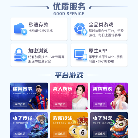
外，在同龄人中脱颖而出的他，也得到了教练们的
青睐，获得了更多上场比赛机会，从中积累经验。
虽然在孩提时代面临着诸多挑战，比如体能上的不
足和心理压力，但这些都没有阻挡住他的脚步。相
反，这些经历让他更加坚定了追求梦想的决心，也
促使他更加努力地训练，为未来打下了良好的基
础。