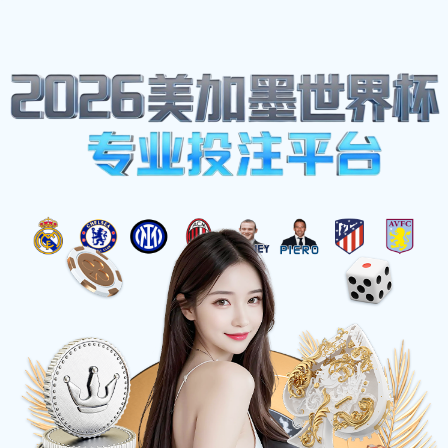
首页
体育明星
弗拉霍维奇：从天才少年到欧洲足坛新星的成长之路
弗拉霍维奇：从天才少年到欧
洲足坛新星的成长之路
2025-08-27 01:56:48
弗拉霍维奇，这位年轻的足球天才，正逐渐崭露头
角，成为欧洲足坛的新星。本文将从四个方面详细
探讨他的成长之路：首先是他在少年时代的启蒙与
训练，其次是职业生涯初期的磨砺，再者是他在俱