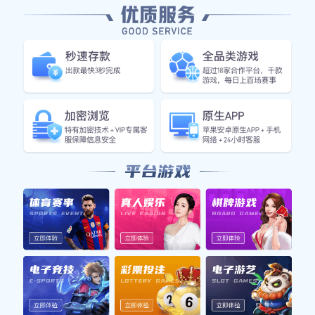
能够限制住湖人的进攻火力。两支球队都做好了万
全准备，使得这场对决充满悬念。
此外，外界对于这场比赛也给予了极高关注，各大
体育媒体纷纷提前预测结果。这种压力既是动力也
是挑战，对每位球员来说都是一次心理上的考验。
在这种氛围下，双方都希望能够以最佳状态迎接挑
战，为球迷奉献一场经典之战。