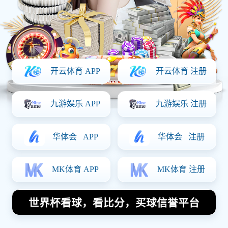
泛讨论，既涉及球队的现状与未来，也关乎字母哥
个人职业生涯的发展。在接下来的文章中，我们将
从四个方面深入探讨这一决定的背景、影响以及可
能的后果，为读者提供一个全面的分析视角。
1、字母哥选择不提前续约
字母哥不提前续约的决定可以看作是对目前雄鹿队
阵容和管理层的一种考量。他希望通过这一举动，
对球队在接下来的赛季中的表现进行评估。如果雄
鹿能够在即将到来的赛季中展现出强劲的竞争力，
并在季后赛中走得更远，字母哥或许会考虑长期留
队。
此时正值NBA自由市场活跃期，各支球队都在积极
补强阵容。字母哥显然希望看到雄鹿是否能有效利
用机会，通过交易或签约提升整体实力。他希望确
保团队有能力争夺总冠军，而不是仅仅依赖自己的
个人能力来扭转局面。