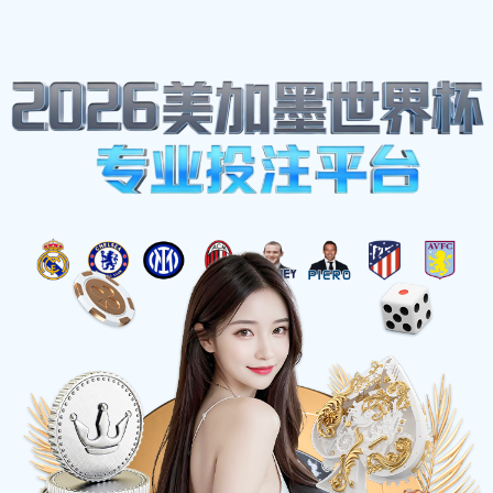
首页
体育明星
O型血足球明星的传奇故事与场上风采揭秘
O型血足球明星的传奇故事与
场上风采揭秘
2025-10-25 15:09:44
在足球的世界里，O型血球员以其独特的个性和场
上风采而闻名。不仅仅是他们在比赛中的卓越表
现，更有他们背后的传奇故事。本文将从四个方面
详细探讨O型血足球明星的传奇经历、他们的竞技
风格、心理素质及对团队的影响力。这些元素共同