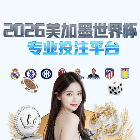
首页
体育明星
杭州与上海排球队赛后分析实力对比与未来展望
杭州与上海排球队赛后分析实
力对比与未来展望
2025-11-11 20:32:14
在全国排球赛中，杭州与上海两支队伍的对决备受
瞩目。本文将从实力对比、战术分析、球员表现以
及未来展望四个方面深入探讨这场比赛的精彩瞬间
和各自的优势劣势。首先，我们将分析双方在整体