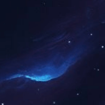
此外，他还参与一些慈善赛事，将所得善款
对体育事业及其社会价值认同，也树立了良
善良之心，可以改变很多人的命运。
悟空·体育平台
4、启迪年轻人的人生哲学
对于年轻人来说，张兆旭的人生经历充满启
梦，无论前方道路多么艰辛，只要坚持努力
心态，将困难视为成长的一部分，而不是绊
其次，人际关系同样重要。无论是家庭支持
此，在追求理想时，要珍惜身边的人，与他
得感恩，为周围给予帮助的人付出真诚回报
最后，通过参与公益活动，我们可以更深入
注个人成就，而是愿意为社会贡献一份力量
内心深处那份真实而持久的幸福感。