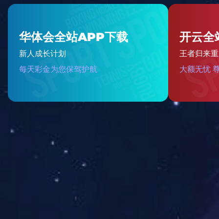
积极投身公益事业的心路历程；最后，我们
自己的梦想与目标。这些内容不仅展示了张
的人生哲学。
1、奋斗不息的篮球生涯
张兆旭出生于一个普通家庭，但他从小便对
进步。在学校，他凭借过人的天赋和勤奋，
间，他不仅锻炼了自己的技术，更培养了团
随着进入职业联赛，张兆旭面临更大的挑战
成为球队的重要一员。在比赛中，他凭借精
利。每一次得分、每一次助攻，都凝聚着他