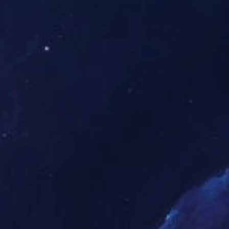
2025-12-24 12:01:55
上海羽毛球队节奏争议引发
热议球迷观点各异探讨比赛
策略与运动员表现
2025-12-23 18:44:22