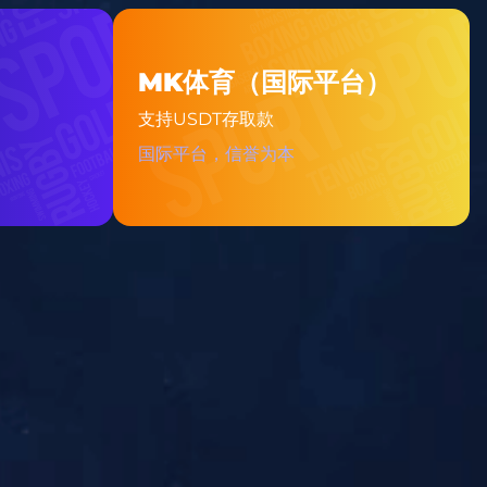
体育明星
服务类型
交流悟空·体育
热门新闻
如何绘制足球明星大贴画的
详细步骤与技巧分享
2026-01-09 22:47:47
足球明星的球衣号码与名字
背后的故事与传奇
2026-01-04 18:31:51
国内人气最高的国际足球明
星背后的故事与成就解析
2025-12-25 05:45:16
成都网球队在邀请赛中的个
人能力分析与表现评估