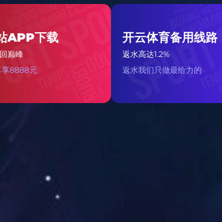
将总结他的经历对当代青年的启示，激励更多人追求
兆旭个人的人生轨迹，也为我们提供了一种积极向上
篮球产生了浓厚的兴趣。他每天坚持训练，不懈追求
迅速崭露头角，并获得了众多比赛的冠军。这段时
队合作和竞争意识。
。从CBA联赛开始，他以身高优势和出色的身体素质
准的投篮和敏锐的场上判断，多次帮助球队取得胜
无数个日夜的汗水与泪水。