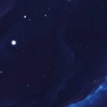
，但他选择迎难而上，用勇气与毅力去面对困境。他
。
自身问题，并积极寻求改进的方法。在教练和队友们
强体能与技术水平，以期能够在未来再创辉煌。他用
的是失去战斗意志。
每当遭遇挫折时，是家人的鼓励让他重拾信心。张兆
境的重要力量。因此，在他的生活中，不仅注重自身
联系。
己肩负的社会责任。在取得一定成绩之后，他开始关
益活动。他认为，一个成功人士不仅要关注自身荣
间和精力。他常常走进乡村学校，与孩子们分享篮球
通过自己的影响力，让更多孩子看到未来发展的可能