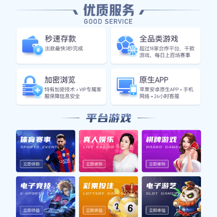
在历史交锋记录上，切尔西通常占据上风，但伯恩
茅斯却屡屡制造冷门，尤其是在主场作战时，他们
往往能够以极强的主场气势给对手施加压力。这种
情况下，两队都希望在本场比赛中取得胜利，以更
好地提升各自联赛排名。
结合近期状态来看，伯恩茅斯在主教练带领下逐步
找到了自己的打法，而切尔西则经历了一些起伏，
但整体实力依然雄厚。因此，这场对决无疑是一个
检验两队真实实力的重要机会，也成为球迷们期待