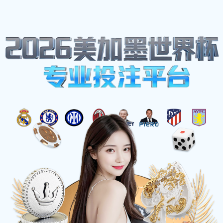
首页
体育热点
巴塞罗那与小保加比赛前瞻及胜负预测分析详解
巴塞罗那与小保加比赛前瞻及
胜负预测分析详解
2025-09-17 02:50:20
本文将对即将举行的巴塞罗那与小保加之间的比赛
进行全面分析和预测。首先，我们会从两队的近期
状态入手，探讨他们在各自联赛中的表现及其对本
场比赛的影响。接着，分析双方历史交锋记录，评