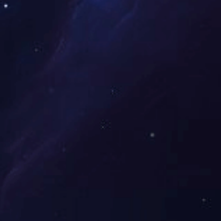
方位报道，这不仅增加了赛事曝光率，也激励了运动
在这样一个良性的竞赛生态系统内，每个参与者都能
。
其卓越表现和不懈努力，将继续成为全国乃至国际舞
现出的体育精神和团队意识也值得其他体育项目学习
。
高技战术水平，同时进一步强化团队建设，以适应更
将积极参与更多国际交流活动，不断吸收先进理念和
力排行榜第四名