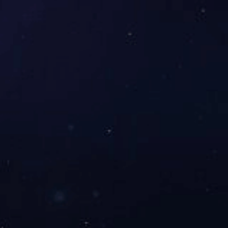
G
✅是世界
彩!完
导航
打造的
网站首页
了解悟空·
,提供
体育热点
台、登
体育明星
服务类型
专属客
交流悟空
Sitemap
最信誉,