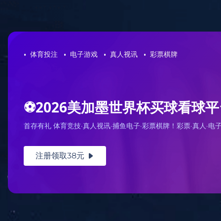
网站首页
首页
体育热点
广州网球队以78分领跑邀请赛
广州网球队以78分领跑
队合作精神
2025-10-09 17:18:55
在最近举行的全国网球邀请赛中，广州网球
的实力与团队合作精神。本文将从四个方面
包括队员们的技术水平和比赛经验；其次，
间的默契与配合；第三，从赛事组织和管理