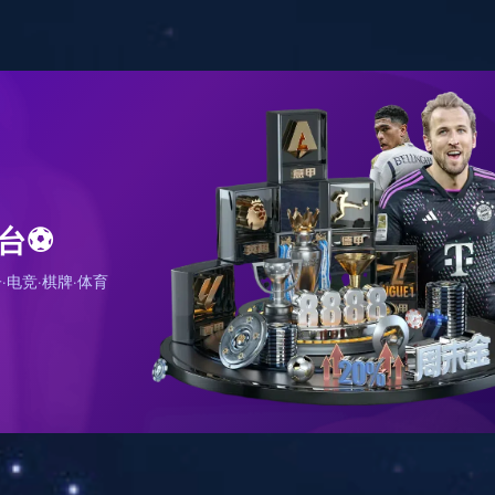
了解悟空·wukong体育
体育热点
体育明星
服务类型
交流
积分榜展现强劲实力与团队合作精神
邀请赛积分榜展现强劲实力与团
队以78分的优异成绩领跑积分榜，充分展现出了强大
进行详细阐述：首先，分析广州网球队的竞技实力，
探讨团队合作对球队成功的重要性，突出团队成员之
角度讨论如何为球队创造良好竞争环境；最后，总结