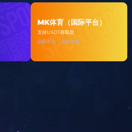
体育明星
服务类型
交流悟空·体育
热门新闻
如何绘制足球明星大贴画的
详细步骤与技巧分享
2026-01-09 22:47:47
足球明星的球衣号码与名字
背后的故事与传奇
2026-01-04 18:31:51
国内人气最高的国际足球明
星背后的故事与成就解析
2025-12-25 05:45:16
成都网球队在邀请赛中的个
人能力分析与表现评估