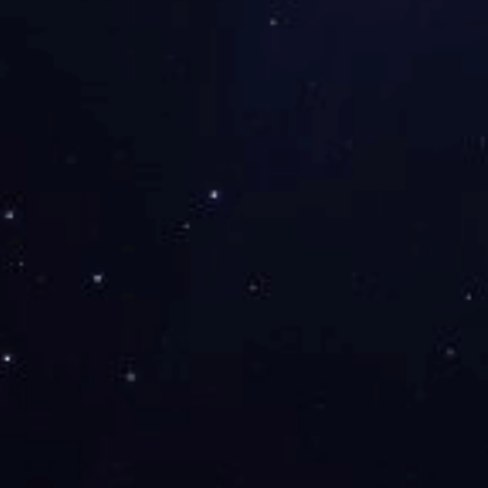
SPORTS-官方平台✅🏆
『touke365.com』
顶级真人游戏让生活更精
美体育为国内游戏玩家
全球最顶级乐趣游戏APP
下载、入口、首页、平
陆、官网、二十四小时
服在线服务!全球最安全,
最公平的平台运营商!
找到我们