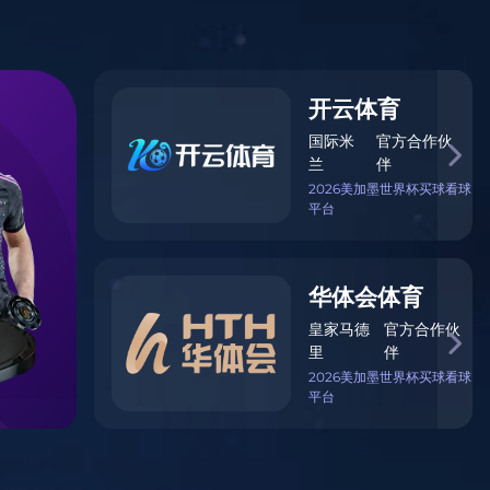
加入我们
悟空·体育
搜索
导航
了解悟空·wukong体育
体育热点