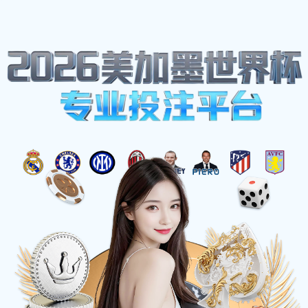
首页
体育热点
德甲巨人再度华丽登场，震撼新赛季球衣首发
德甲巨人再度华丽登场，震撼
新赛季球衣首发
2025-06-06 07:52:46
每一个新赛季的开启，都会引发球迷们无尽的期待
与兴奋。而对于德甲豪门球队来说，新赛季的球衣
不仅仅是一件比赛服装，更是一种精神的象征，一
种文化的传承。今年，这支德甲巨人再次以其无与
伦比的创意与设计能力，震撼登场，带来了全新的