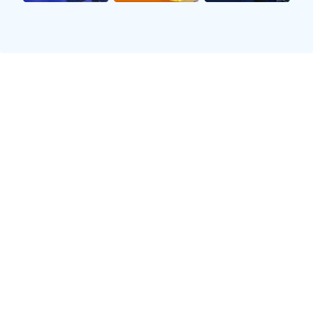
呈现出火花四溅的球场画面。因此，从各个角度
看，这场比赛都充满了悬念。
2、球迷文化：激情与支持
对于足球来说，球迷是不可或缺的一部分。埃弗顿
拥有一群忠诚且热情洋溢的支持者，他们总是在每
一场主场比赛中制造出热烈氛围。在这个特殊日子
里，我们可以预见到古迪逊公园球场将被蓝色海洋
所淹没，响彻云霄的呐喊声将激励着球队奋勇向
前。
与此同时，加拉加斯同样拥有着独特而富有感染力
的球迷文化。他们常常以一种积极向上的态度支持
自己的球队，无论身处何地，总能看到他们挥舞着
旗帜，高歌助威。不论是在家门口还是客场，当他
们聚集在一起时，那份凝聚力和向心力都是难以言
喻的。因此，即使是客军，加拉加斯也不会孤独，
因为他们背后有无数支持者在默默为他们喝彩。