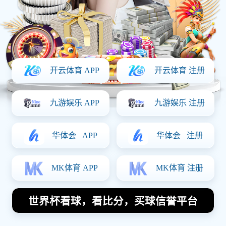
传统强队，主场作战的优势无疑会给他们带来更多
信心。而加拉加斯则以其顽强的斗志和出色的团队
配合而闻名，他们同样渴望在客场挑战中证明自
己。在这篇文章中，我们将从比赛前景、球迷文
化、球队分析以及赛后影响等多个方面，对这场精
彩对决进行深入探讨，展望一场充满激情与共鸣的
足球盛宴。
1、比赛前景：两队战术交锋
埃弗顿主场迎战加拉加斯，无疑是一场备受瞩目的
对决。从历史交锋记录来看，两队在过去几次相遇
时均有过精彩表现，因此本次再度碰面让人充满期
待。埃弗顿凭借扎实的防守和灵活多变的进攻战
术，在主场往往能够发挥出色，而加拉加斯则以快
速反击和高压逼抢著称。本场比赛将是双方战术思
想的一次较量，各自教练如何布置阵型，将直接影
响最终结果。